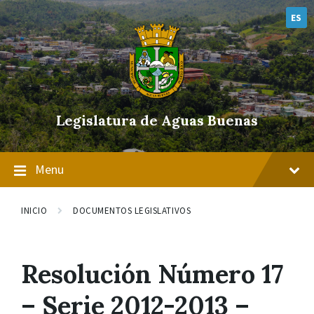
Skip
Skip
Skip
to
to
to
ES
content
main
footer
navigation
Legislatura de Aguas Buenas
Menu
INICIO
DOCUMENTOS LEGISLATIVOS
Resolución Número 17
– Serie 2012-2013 –