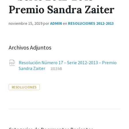
Premio Sandra Zaiter
noviembre 15, 2019
por
ADMIN
en
RESOLUCIONES 2012-2013
Archivos Adjuntos
Resolución Número 17 – Serie 2012-2013 – Premio
Extensiones
pdf
Tamaño
Sandra Zaiter
1013 kB
de
del
archivos:
archive:
Tags
RESOLUCIONES