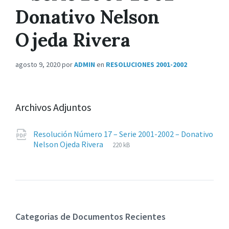
Donativo Nelson
Ojeda Rivera
agosto 9, 2020
por
ADMIN
en
RESOLUCIONES 2001-2002
Archivos Adjuntos
Resolución Número 17 – Serie 2001-2002 – Donativo
Extensiones
pdf
Tamaño
Nelson Ojeda Rivera
220 kB
de
del
archivos:
archive:
Categorias de Documentos Recientes