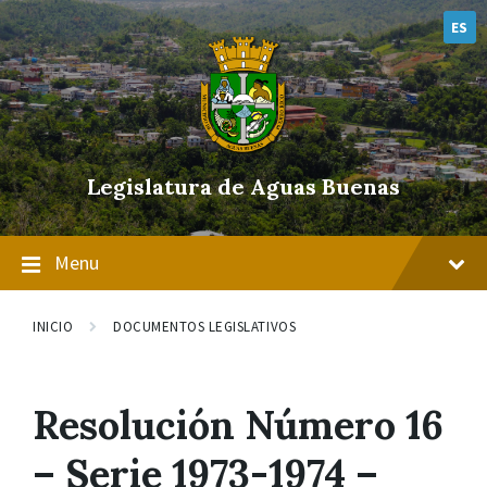
Skip
Skip
Skip
to
to
to
ES
content
main
footer
navigation
Legislatura de Aguas Buenas
Menu
INICIO
DOCUMENTOS LEGISLATIVOS
Resolución Número 16
– Serie 1973-1974 –