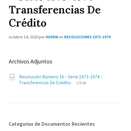
Transferencias De
Crédito
octubre 14, 2020
por
ADMIN
en
RESOLUCIONES 1973-1974
Archivos Adjuntos
Resolución Número 16 – Serie 1973-1974 –
Extensiones
pdf
Tamaño
Transferencias De Crédito
119 kB
de
del
archivos:
archive:
Categorias de Documentos Recientes