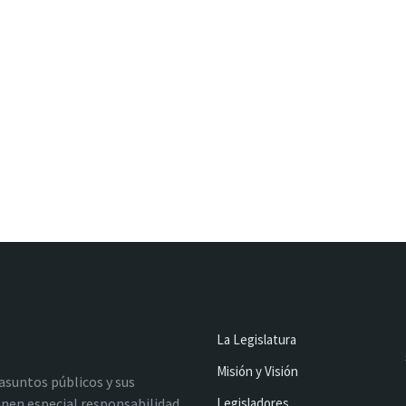
La Legislatura
Misión y Visión
 asuntos públicos y sus
nen especial responsabilidad
Legisladores