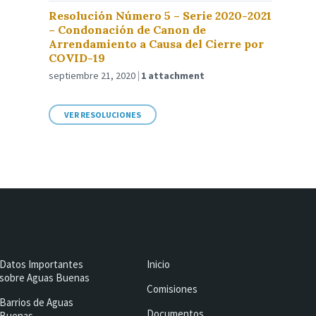
Resolución Número 5 – Serie 2020-2021
– Condonación de Canon de
Arrendamiento a Causa del Cierre por
COVID-19
septiembre 21, 2020
1 attachment
VER RESOLUCIONES
Datos Importantes
Inicio
sobre Aguas Buenas
Comisiones
Barrios de Aguas
Documentos
Buenas