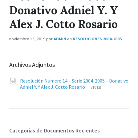
Donativo Adniel Y. Y
Alex J. Cotto Rosario
noviembre 13, 2019
por
ADMIN
en
RESOLUCIONES 2004-2005
Archivos Adjuntos
Resolución Número 14 – Serie 2004-2005 – Donativo
Extensiones
pdf
Tamaño
Adniel Y. Y Alex J. Cotto Rosario
310 kB
de
del
archivos:
archive:
Categorias de Documentos Recientes