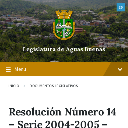
Skip
Skip
Skip
to
to
to
ES
content
main
footer
navigation
Legislatura de Aguas Buenas
Menu
INICIO
DOCUMENTOS LEGISLATIVOS
Resolución Número 14
– Serie 2004-2005 –