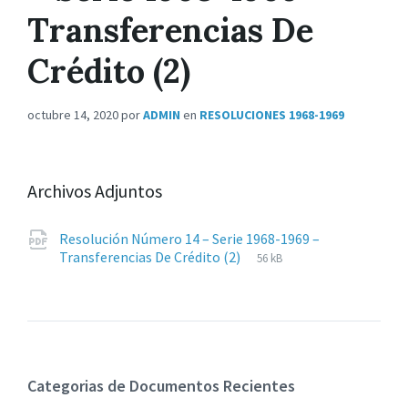
Transferencias De
Crédito (2)
octubre 14, 2020
por
ADMIN
en
RESOLUCIONES 1968-1969
Archivos Adjuntos
Resolución Número 14 – Serie 1968-1969 –
Extensiones
pdf
Tamaño
Transferencias De Crédito (2)
56 kB
de
del
archivos:
archive:
Categorias de Documentos Recientes