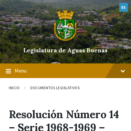
Skip
Skip
Skip
to
to
to
ES
content
main
footer
navigation
Legislatura de Aguas Buenas
Menu
INICIO
DOCUMENTOS LEGISLATIVOS
Resolución Número 14
– Serie 1968-1969 –