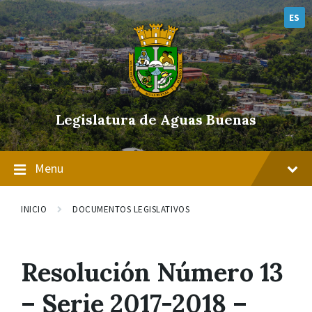
Skip
Skip
Skip
to
to
to
ES
content
main
footer
navigation
Legislatura de Aguas Buenas
Menu
INICIO
DOCUMENTOS LEGISLATIVOS
Resolución Número 13
– Serie 2017-2018 –