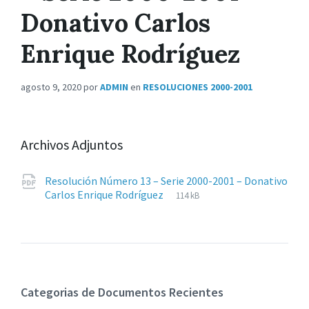
Donativo Carlos
Enrique Rodríguez
agosto 9, 2020
por
ADMIN
en
RESOLUCIONES 2000-2001
Archivos Adjuntos
Resolución Número 13 – Serie 2000-2001 – Donativo
Extensiones
pdf
Tamaño
Carlos Enrique Rodríguez
114 kB
de
del
archivos:
archive:
Categorias de Documentos Recientes