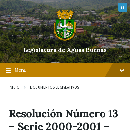
Skip
Skip
Skip
to
to
to
ES
content
main
footer
navigation
Legislatura de Aguas Buenas
Menu
INICIO
DOCUMENTOS LEGISLATIVOS
Resolución Número 13
– Serie 2000-2001 –