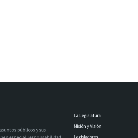
La Legislatura
Misión y Visión
 asuntos públicos y sus
nen especial responsabilidad
Legisladores