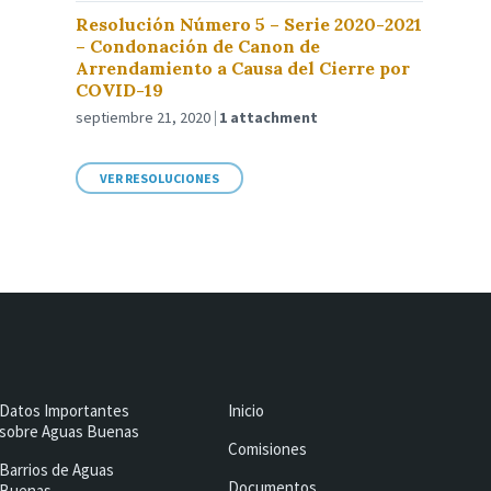
Resolución Número 5 – Serie 2020-2021
– Condonación de Canon de
Arrendamiento a Causa del Cierre por
COVID-19
septiembre 21, 2020
1 attachment
VER RESOLUCIONES
Datos Importantes
Inicio
sobre Aguas Buenas
Comisiones
Barrios de Aguas
Documentos
Buenas