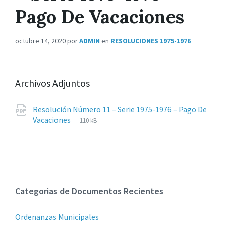
Pago De Vacaciones
octubre 14, 2020
por
ADMIN
en
RESOLUCIONES 1975-1976
Archivos Adjuntos
Resolución Número 11 – Serie 1975-1976 – Pago De
Extensiones
pdf
Tamaño
Vacaciones
110 kB
de
del
archivos:
archive:
Categorias de Documentos Recientes
Ordenanzas Municipales