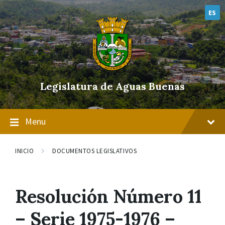
Skip
Skip
Skip
to
to
to
ES
content
main
footer
navigation
Legislatura de Aguas Buenas
Menu
INICIO
DOCUMENTOS LEGISLATIVOS
Resolución Número 11
– Serie 1975-1976 –