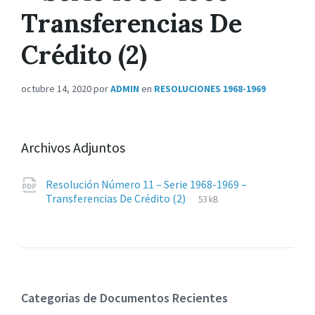
Transferencias De
Crédito (2)
octubre 14, 2020
por
ADMIN
en
RESOLUCIONES 1968-1969
Archivos Adjuntos
Resolución Número 11 – Serie 1968-1969 –
Extensiones
pdf
Tamaño
Transferencias De Crédito (2)
53 kB
de
del
archivos:
archive:
Categorias de Documentos Recientes