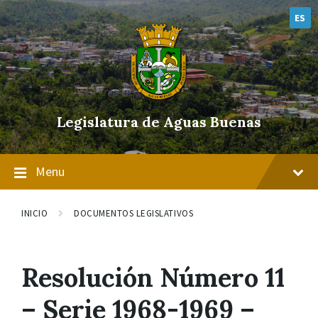
Skip
Skip
Skip
to
to
to
ES
content
main
footer
navigation
Legislatura de Aguas Buenas
Menu
INICIO
DOCUMENTOS LEGISLATIVOS
Resolución Número 11
– Serie 1968-1969 –