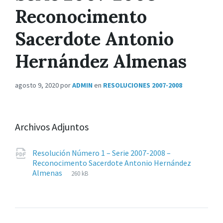
Reconocimento
Sacerdote Antonio
Hernández Almenas
agosto 9, 2020
por
ADMIN
en
RESOLUCIONES 2007-2008
Archivos Adjuntos
Resolución Número 1 – Serie 2007-2008 –
Reconocimento Sacerdote Antonio Hernández
Extensiones
pdf
Tamaño
Almenas
260 kB
de
del
archivos:
archive: