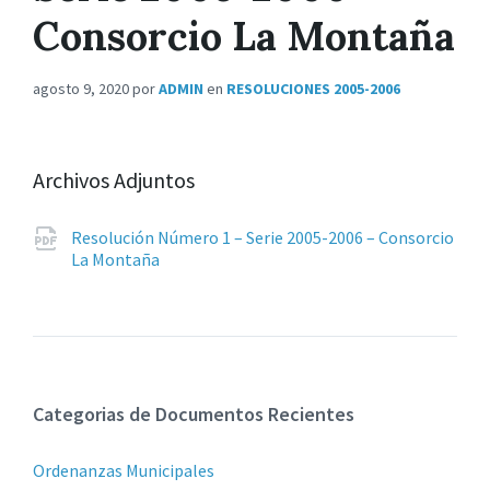
Consorcio La Montaña
agosto 9, 2020
por
ADMIN
en
RESOLUCIONES 2005-2006
Archivos Adjuntos
Resolución Número 1 – Serie 2005-2006 – Consorcio
Extensiones
pdf
La Montaña
de
archivos:
Categorias de Documentos Recientes
Ordenanzas Municipales