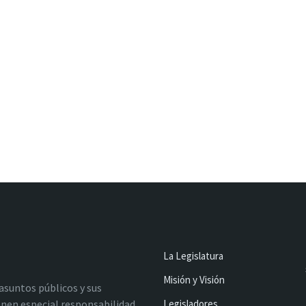
La Legislatura
Misión y Visión
 asuntos públicos y sus
nen especial responsabilidad
Legisladores