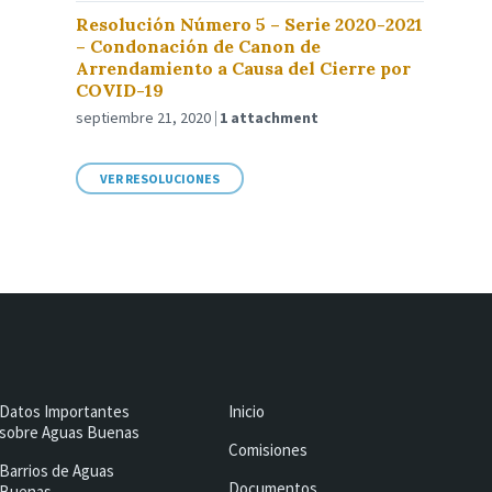
Resolución Número 5 – Serie 2020-2021
– Condonación de Canon de
Arrendamiento a Causa del Cierre por
COVID-19
septiembre 21, 2020
1 attachment
VER RESOLUCIONES
Datos Importantes
Inicio
sobre Aguas Buenas
Comisiones
Barrios de Aguas
Documentos
Buenas