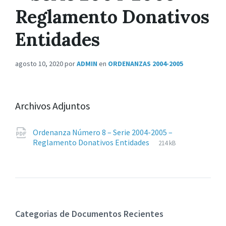
Reglamento Donativos
Entidades
agosto 10, 2020
por
ADMIN
en
ORDENANZAS 2004-2005
Archivos Adjuntos
Ordenanza Número 8 – Serie 2004-2005 –
Extensiones
pdf
Tamaño
Reglamento Donativos Entidades
214 kB
de
del
archivos:
archive:
Categorias de Documentos Recientes