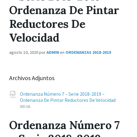
Ordenanza De Pintar
Reductores De
Velocidad
agosto 10, 2020
por
ADMIN
en
ORDENANZAS 2018-2019
Archivos Adjuntos
Ordenanza Número 7 – Serie 2018-2019 –
Extensi
pdf
Tamañ
Ordenanza De Pintar Reductores De Velocidad
de
del
885 kB
archivos
archive:
Ordenanza Número 7