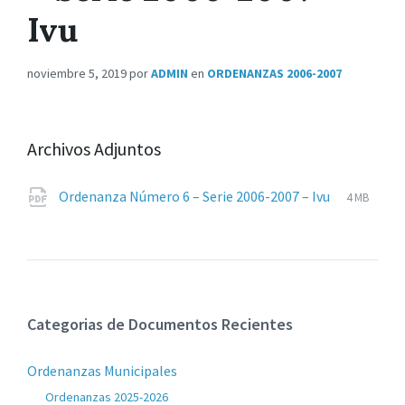
Ivu
noviembre 5, 2019
por
ADMIN
en
ORDENANZAS 2006-2007
Archivos Adjuntos
Extensio
pdf
Tamaño
Ordenanza Número 6 – Serie 2006-2007 – Ivu
4 MB
de
del
archivos:
archive:
Categorias de Documentos Recientes
Ordenanzas Municipales
Ordenanzas 2025-2026