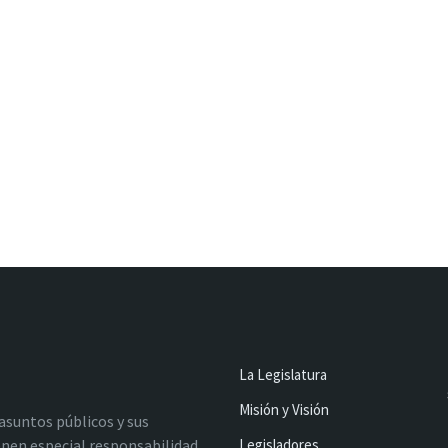
La Legislatura
Misión y Visión
 asuntos públicos y sus
nen especial responsabilidad
Legisladores