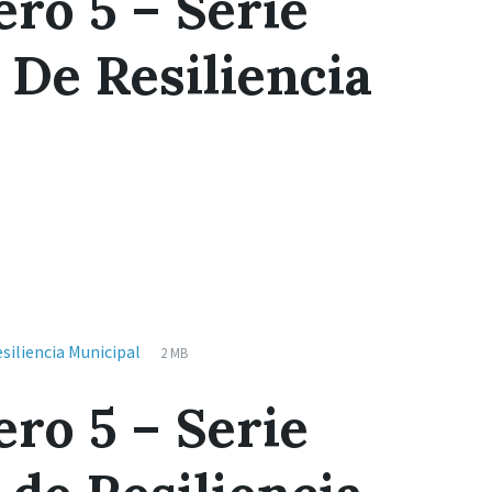
o 5 – Serie
 De Resiliencia
Extensiones
pdf
Tamaño
siliencia Municipal
2 MB
de
del
archivos:
archive:
o 5 – Serie