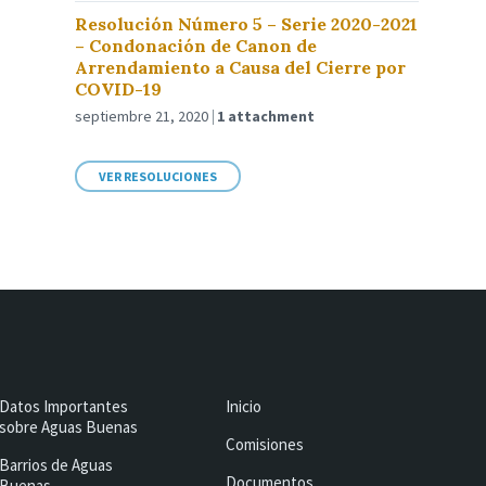
Resolución Número 5 – Serie 2020-2021
– Condonación de Canon de
Arrendamiento a Causa del Cierre por
COVID-19
septiembre 21, 2020
1 attachment
VER RESOLUCIONES
Datos Importantes
Inicio
sobre Aguas Buenas
Comisiones
Barrios de Aguas
Documentos
Buenas