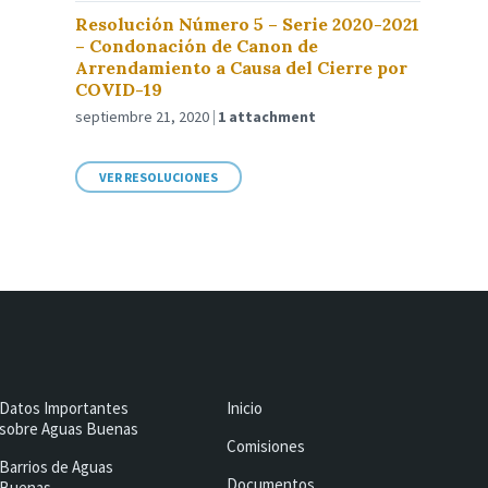
Resolución Número 5 – Serie 2020-2021
– Condonación de Canon de
Arrendamiento a Causa del Cierre por
COVID-19
septiembre 21, 2020
1 attachment
VER RESOLUCIONES
Datos Importantes
Inicio
sobre Aguas Buenas
Comisiones
Barrios de Aguas
Documentos
Buenas