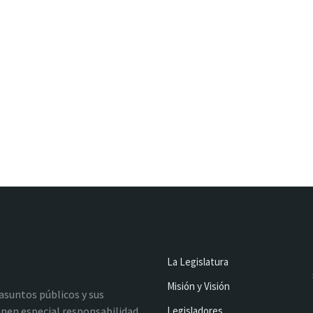
La Legislatura
Misión y Visión
 asuntos públicos y sus
nen especial responsabilidad
Legisladores