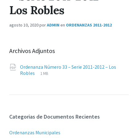
Los Robles
agosto 10, 2020
por
ADMIN
en
ORDENANZAS 2011-2012
Archivos Adjuntos
Ordenanza Número 33 – Serie 2011-2012 – Los
Extensiones
pdf
Tamaño
Robles
1 MB
de
del
archivos:
archive:
Categorias de Documentos Recientes
Ordenanzas Municipales