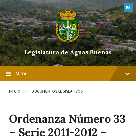
Skip
Skip
Skip
to
to
to
ES
content
main
footer
navigation
Legislatura de Aguas Buenas
Menu
INICIO
DOCUMENTOS LEGISLATIVOS
Ordenanza Número 33
– Serie 2011-2012 –