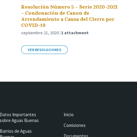
Resolución Número 5 – Serie 2020-2021
– Condonación de Canon de
Arrendamiento a Causa del Cierre por
COVID-19
septiembre 21, 2020
1 attachment
VER RESOLUCIONES
Datos Importantes
Inicio
sobre Aguas Buenas
Comisiones
Barrios de Aguas
Documentos
Buenas