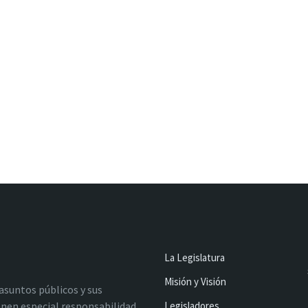
La Legislatura
Misión y Visión
 asuntos públicos y sus
nen especial responsabilidad
Legisladores