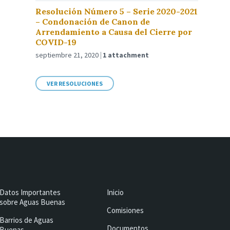
Resolución Número 5 – Serie 2020-2021
– Condonación de Canon de
Arrendamiento a Causa del Cierre por
COVID-19
septiembre 21, 2020
1 attachment
VER RESOLUCIONES
Datos Importantes
Inicio
sobre Aguas Buenas
Comisiones
Barrios de Aguas
Documentos
Buenas