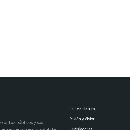
La Legislatura
Misión y Visión
 asuntos públicos y sus
nen especial responsabilidad
Legisladores