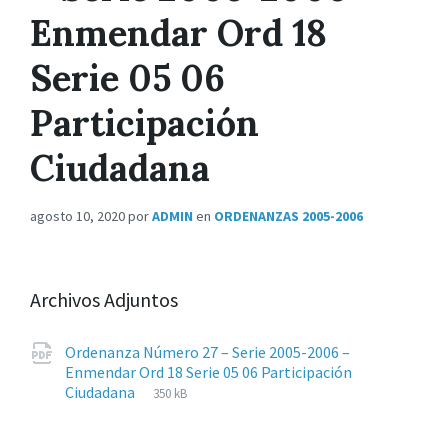
Enmendar Ord 18
Serie 05 06
Participación
Ciudadana
agosto 10, 2020
por
ADMIN
en
ORDENANZAS 2005-2006
Archivos Adjuntos
Ordenanza Número 27 – Serie 2005-2006 –
Enmendar Ord 18 Serie 05 06 Participación
Extensiones
pdf
Tamaño
Ciudadana
350 kB
de
del
archivos:
archive: