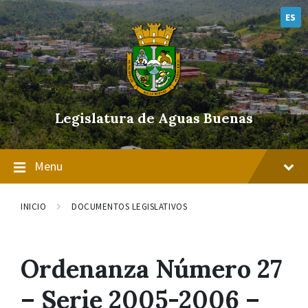
Skip
Skip
Skip
to
to
to
ES
content
main
footer
navigation
Legislatura de Aguas Buenas
Menu
INICIO
DOCUMENTOS LEGISLATIVOS
Ordenanza Número 27
– Serie 2005-2006 –