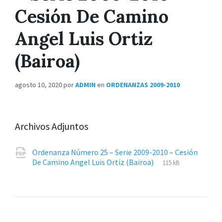
Cesión De Camino
Angel Luis Ortiz
(Bairoa)
agosto 10, 2020
por
ADMIN
en
ORDENANZAS 2009-2010
Archivos Adjuntos
Ordenanza Número 25 – Serie 2009-2010 – Cesión
Extensiones
pdf
Tamaño
De Camino Angel Luis Ortiz (Bairoa)
115 kB
de
del
archivos:
archive: