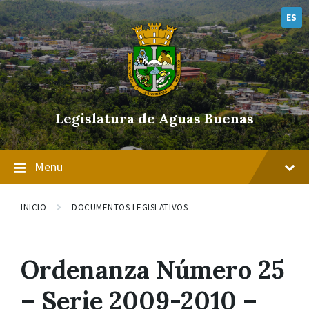
Skip
Skip
Skip
to
to
to
ES
content
main
footer
navigation
Legislatura de Aguas Buenas
Menu
INICIO
DOCUMENTOS LEGISLATIVOS
Ordenanza Número 25
– Serie 2009-2010 –