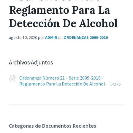
Reglamento Para La
Detección De Alcohol
agosto 10, 2020
por
ADMIN
en
ORDENANZAS 2009-2010
Archivos Adjuntos
Ordenanza Número 21 – Serie 2009-2010 –
Extensione
pdf
Tamaño
Reglamento Para La Detección De Alcohol
542 kB
de
del
archivos:
archive:
Categorias de Documentos Recientes