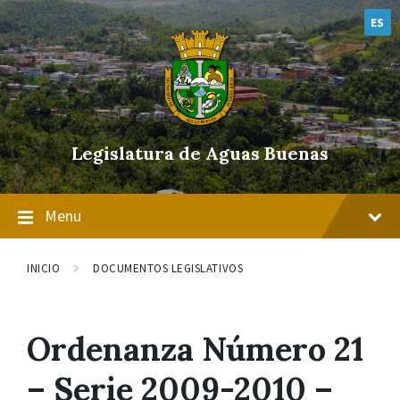
Skip
Skip
Skip
to
to
to
ES
content
main
footer
navigation
Legislatura de Aguas Buenas
Menu
INICIO
DOCUMENTOS LEGISLATIVOS
Ordenanza Número 21
– Serie 2009-2010 –