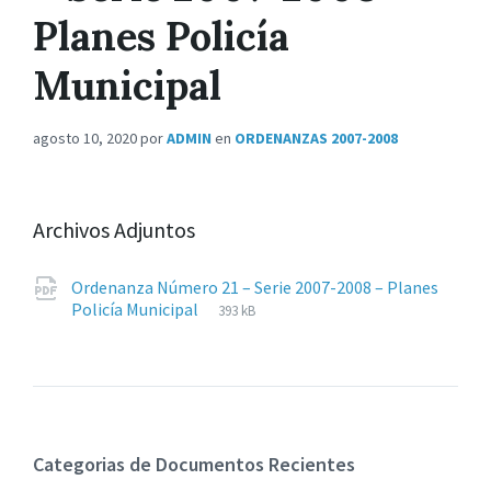
Planes Policía
Municipal
agosto 10, 2020
por
ADMIN
en
ORDENANZAS 2007-2008
Archivos Adjuntos
Ordenanza Número 21 – Serie 2007-2008 – Planes
Extensiones
pdf
Tamaño
Policía Municipal
393 kB
de
del
archivos:
archive:
Categorias de Documentos Recientes