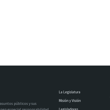
La Legislatura
Misión y Visión
 asuntos públicos y sus
nen especial responsabilidad
Legisladores