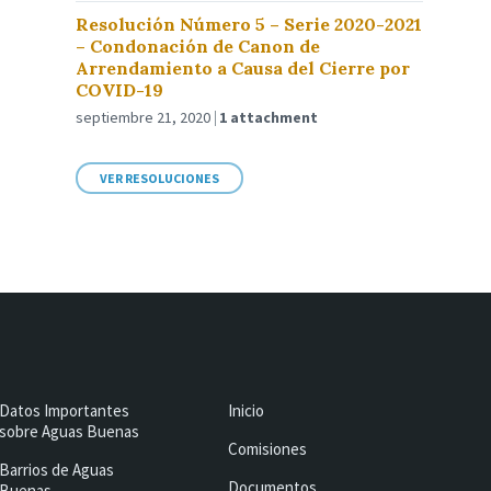
Resolución Número 5 – Serie 2020-2021
– Condonación de Canon de
Arrendamiento a Causa del Cierre por
COVID-19
septiembre 21, 2020
1 attachment
VER RESOLUCIONES
Datos Importantes
Inicio
sobre Aguas Buenas
Comisiones
Barrios de Aguas
Documentos
Buenas