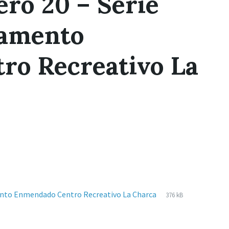
ro 20 – Serie
lamento
ro Recreativo La
Extensiones
pdf
Tamaño
ento Enmendado Centro Recreativo La Charca
376 kB
de
del
archivos:
archive: