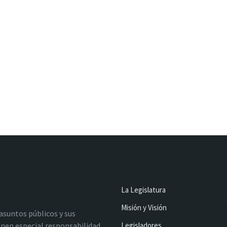
La Legislatura
Misión y Visión
 asuntos públicos y sus
nen especial responsabilidad
Legisladores