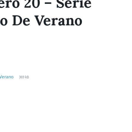
ro 20 – Serie
o De Verano
Extensiones
pdf
Tamaño
 Verano
369 kB
de
del
archivos:
archive: