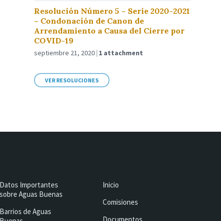
Resolución Número 5 – Serie 2020-2021
– Condonación de Canon de
Arrendamiento a Causa del Cierre por
COVID-19
septiembre 21, 2020
1 attachment
VER RESOLUCIONES
Datos Importantes
Inicio
sobre Aguas Buenas
Comisiones
Barrios de Aguas
Documentos
Buenas