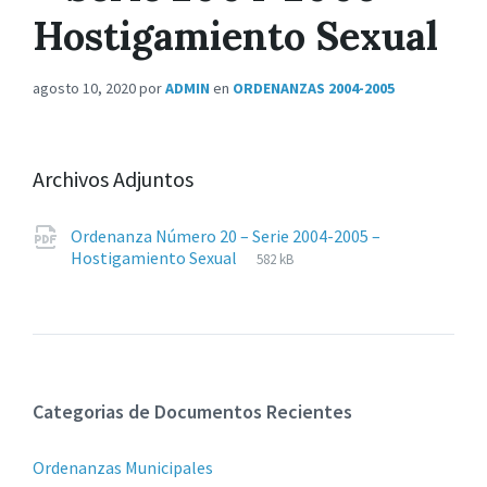
Hostigamiento Sexual
agosto 10, 2020
por
ADMIN
en
ORDENANZAS 2004-2005
Archivos Adjuntos
Ordenanza Número 20 – Serie 2004-2005 –
Extensiones
pdf
Tamaño
Hostigamiento Sexual
582 kB
de
del
archivos:
archive:
Categorias de Documentos Recientes
Ordenanzas Municipales