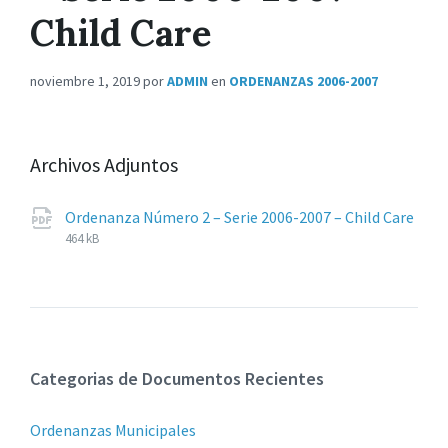
Child Care
noviembre 1, 2019
por
ADMIN
en
ORDENANZAS 2006-2007
Archivos Adjuntos
Ordenanza Número 2 – Serie 2006-2007 – Child Care
Extensiones
pdf
Tamaño
464 kB
de
del
archivos:
archive:
Categorias de Documentos Recientes
Ordenanzas Municipales