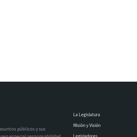
La Legislatura
Misión y Visión
 asuntos públicos y sus
nen especial responsabilidad
Legisladores