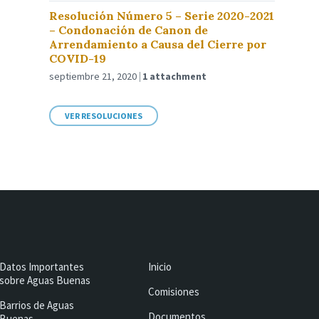
Resolución Número 5 – Serie 2020-2021
– Condonación de Canon de
Arrendamiento a Causa del Cierre por
COVID-19
septiembre 21, 2020
1 attachment
VER RESOLUCIONES
Datos Importantes
Inicio
sobre Aguas Buenas
Comisiones
Barrios de Aguas
Documentos
Buenas