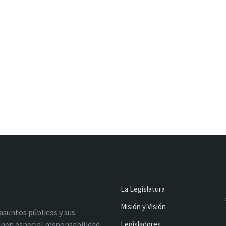
La Legislatura
Misión y Visión
 asuntos públicos y sus
nen especial responsabilidad
Legisladores