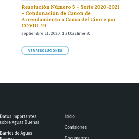
Resolución Número 5 – Serie 2020-2021
– Condonación de Canon de
Arrendamiento a Causa del Cierre por
COVID-19
septiembre 21, 2020
1 attachment
VER RESOLUCIONES
Datos Importantes
Inicio
sobre Aguas Buenas
Comisiones
Barrios de Aguas
Documentos
Buenas