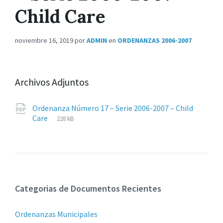
Child Care
noviembre 16, 2019
por
ADMIN
en
ORDENANZAS 2006-2007
Archivos Adjuntos
Ordenanza Número 17 – Serie 2006-2007 – Child
Extensiones
pdf
Tamaño
Care
228 kB
de
del
archivos:
archive:
Categorias de Documentos Recientes
Ordenanzas Municipales