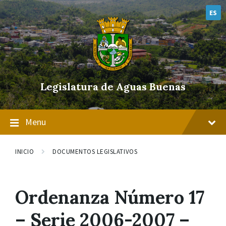
Skip
Skip
Skip
to
to
to
ES
content
main
footer
navigation
Legislatura de Aguas Buenas
Menu
INICIO
DOCUMENTOS LEGISLATIVOS
Ordenanza Número 17
– Serie 2006-2007 –