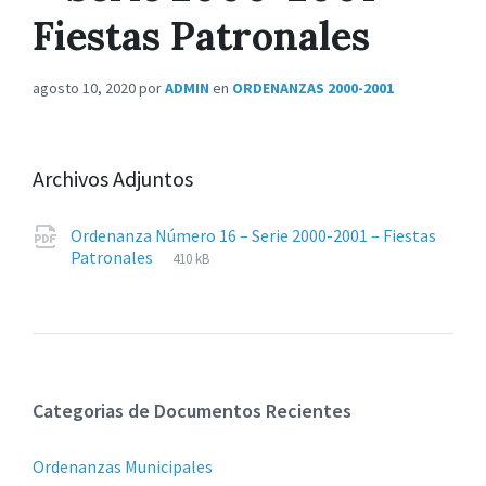
Fiestas Patronales
agosto 10, 2020
por
ADMIN
en
ORDENANZAS 2000-2001
Archivos Adjuntos
Ordenanza Número 16 – Serie 2000-2001 – Fiestas
Extensiones
pdf
Tamaño
Patronales
410 kB
de
del
archivos:
archive:
Categorias de Documentos Recientes
Ordenanzas Municipales