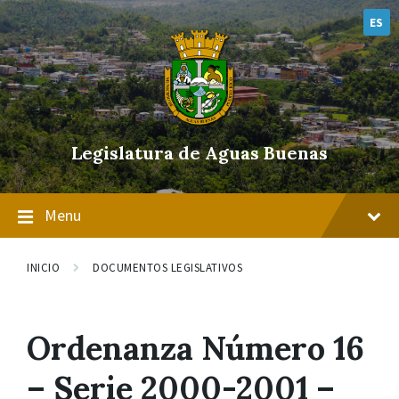
Skip
Skip
Skip
to
to
to
ES
content
main
footer
navigation
Legislatura de Aguas Buenas
Menu
INICIO
DOCUMENTOS LEGISLATIVOS
Ordenanza Número 16
– Serie 2000-2001 –