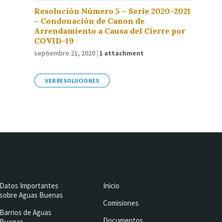
Resolución Número 5 – Serie 2020-2021
– Condonación de Canon de
Arrendamiento a Causa del Cierre por
COVID-19
septiembre 21, 2020
1 attachment
VER RESOLUCIONES
Datos Importantes
Inicio
sobre Aguas Buenas
Comisiones
Barrios de Aguas
Documentos
Buenas