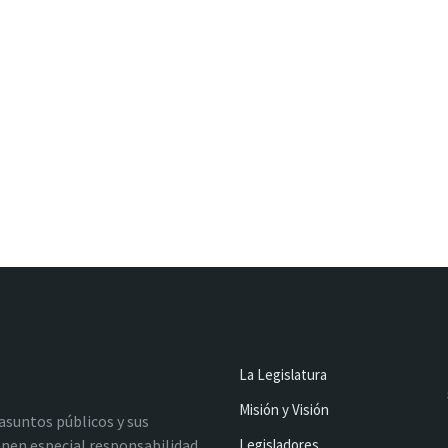
La Legislatura
Misión y Visión
 asuntos públicos y sus
nen especial responsabilidad
Legisladores