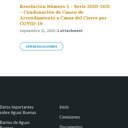
Resolución Número 5 – Serie 2020-2021
– Condonación de Canon de
Arrendamiento a Causa del Cierre por
COVID-19
septiembre 21, 2020
1 attachment
VER RESOLUCIONES
Datos Importantes
Inicio
sobre Aguas Buenas
Comisiones
Barrios de Aguas
Documentos
Buenas