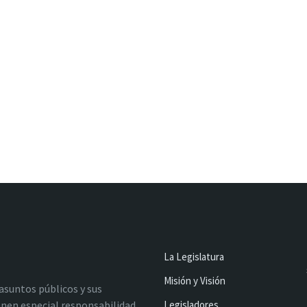
La Legislatura
Misión y Visión
 asuntos públicos y sus
nen especial responsabilidad
Legisladores