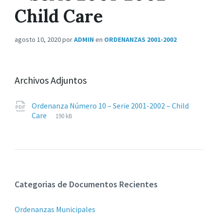
Child Care
agosto 10, 2020
por
ADMIN
en
ORDENANZAS 2001-2002
Archivos Adjuntos
Ordenanza Número 10 – Serie 2001-2002 – Child
Extensiones
pdf
Tamaño
Care
190 kB
de
del
archivos:
archive:
Categorias de Documentos Recientes
Ordenanzas Municipales