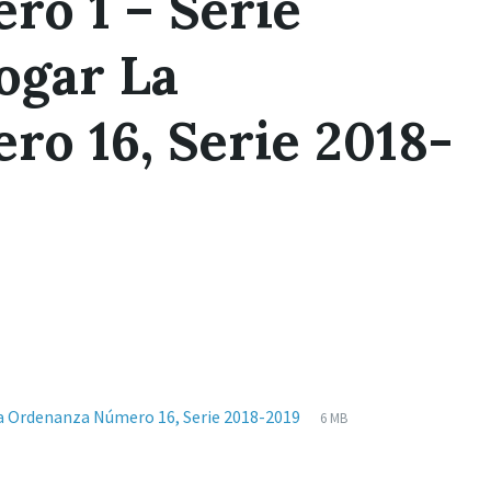
ro 1 – Serie
ogar La
ro 16, Serie 2018-
Extensiones
pdf
Tamaño
a Ordenanza Número 16, Serie 2018-2019
6 MB
de
del
archivos:
archive: