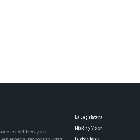
La Legislatura
Misión y Visión
 asuntos públicos y sus
nen especial responsabilidad
Legisladores