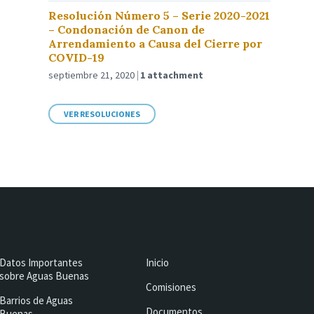
Resolución Número 5 – Serie 2020-2021
– Condonación de Canon de
Arrendamiento a Causa del Cierre por
COVID-19
septiembre 21, 2020
1 attachment
VER RESOLUCIONES
Datos Importantes
Inicio
sobre Aguas Buenas
Comisiones
Barrios de Aguas
Documentos
Buenas