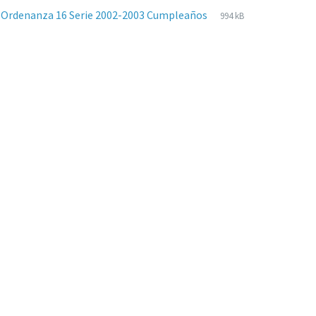
Extensiones
pdf
Tamaño
 Ordenanza 16 Serie 2002-2003 Cumpleaños
994 kB
de
del
archivos:
archive: