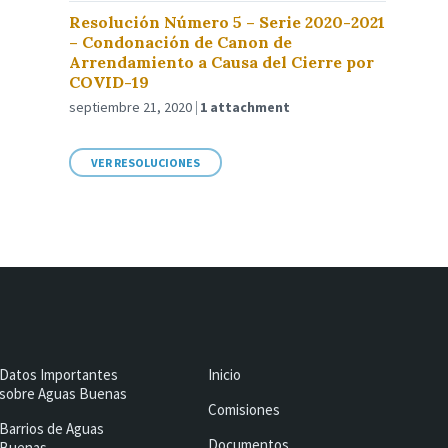
Resolución Número 5 – Serie 2020-2021
– Condonación de Canon de
Arrendamiento a Causa del Cierre por
COVID-19
septiembre 21, 2020
1 attachment
VER RESOLUCIONES
Datos Importantes
Inicio
sobre Aguas Buenas
Comisiones
Barrios de Aguas
Documentos
Buenas