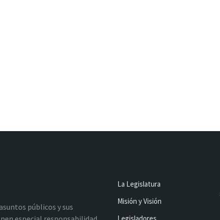
La Legislatura
Misión y Visión
 asuntos públicos y sus
nen especial responsabilidad
Legisladores