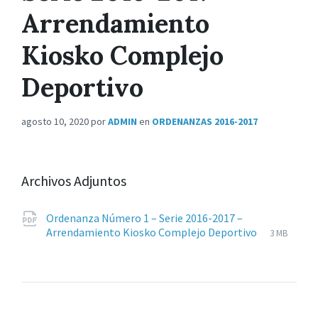
Arrendamiento
Kiosko Complejo
Deportivo
agosto 10, 2020
por
ADMIN
en
ORDENANZAS 2016-2017
Archivos Adjuntos
Ordenanza Número 1 – Serie 2016-2017 –
Extension
pdf
Tamaño
Arrendamiento Kiosko Complejo Deportivo
3 MB
de
del
archivos:
archive: