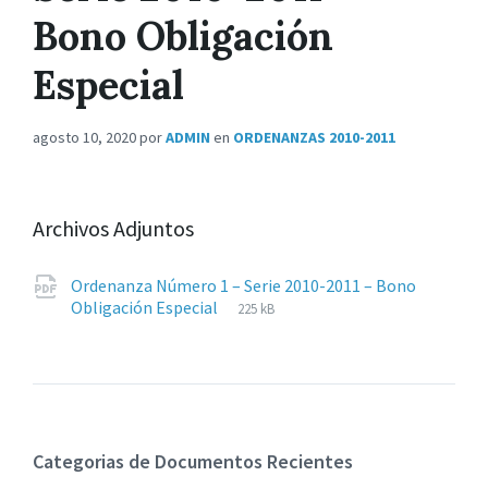
Bono Obligación
Especial
agosto 10, 2020
por
ADMIN
en
ORDENANZAS 2010-2011
Archivos Adjuntos
Ordenanza Número 1 – Serie 2010-2011 – Bono
Extensiones
pdf
Tamaño
Obligación Especial
225 kB
de
del
archivos:
archive:
Categorias de Documentos Recientes