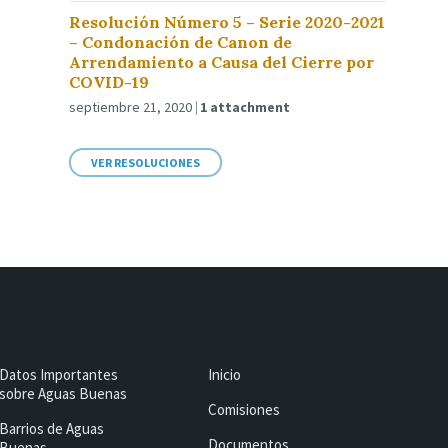
Resolución Número 5 – Serie 2020-2021
– Condonación de Canon de
Arrendamiento a Causa del Cierre por
COVID-19
septiembre 21, 2020
1 attachment
VER RESOLUCIONES
Datos Importantes
Inicio
sobre Aguas Buenas
Comisiones
Barrios de Aguas
Documentos
Buenas