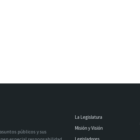
La Legislatura
Misión y Visión
 asuntos públicos y sus
nen especial responsabilidad
Legisladores