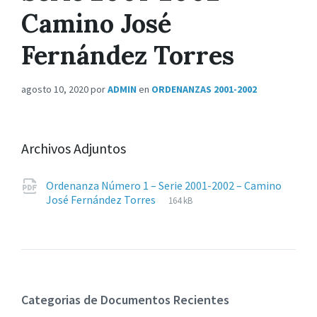
Camino José
Fernández Torres
agosto 10, 2020
por
ADMIN
en
ORDENANZAS 2001-2002
Archivos Adjuntos
Ordenanza Número 1 – Serie 2001-2002 – Camino
Extensiones
pdf
Tamaño
José Fernández Torres
164 kB
de
del
archivos:
archive:
Categorias de Documentos Recientes