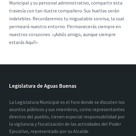
Municipal y su personal administrativo, compartir esta
travesía con tan ilustre compañero. Sus huellas serán
indelebles. Recordaremos tu inigualable sonrisa, la cual
permeará nuestro entorno. Permanecerás siempre en
nuestros corazones. «¡Adiós amigo, aunque siempre
estarás Aquí!»
Legislatura de Aguas Buenas
La Legislatura Municipal es el foro donde se discuten los
asuntos públicos y sus miembros, como representantes
directos del pueblo, tienen especial responsabilidad por
la vigilancia y fiscalización de las actividades del Poder
Ejecutivo, representado por su Alcalde.