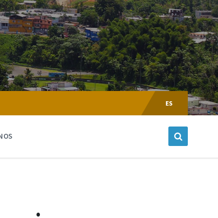
Escoger
Lenguaje:
ES
NOS