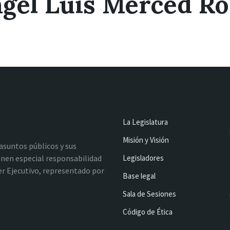
gel Luis Merced Ro
La Legislatura
Misión y Visión
 asuntos públicos y sus
nen especial responsabilidad
Legisladores
oder Ejecutivo, representado por
Base legal
Sala de Sesiones
Código de Ética