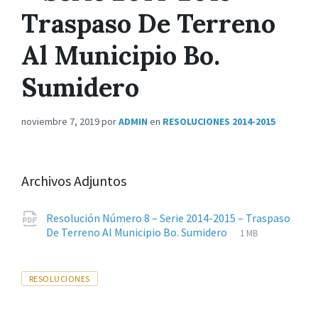
Traspaso De Terreno
Al Municipio Bo.
Sumidero
noviembre 7, 2019
por
ADMIN
en
RESOLUCIONES 2014-2015
Archivos Adjuntos
Resolución Número 8 – Serie 2014-2015 – Traspaso
Extensiones
pdf
Tamaño
De Terreno Al Municipio Bo. Sumidero
1 MB
de
del
archivos:
archive:
Tags
RESOLUCIONES