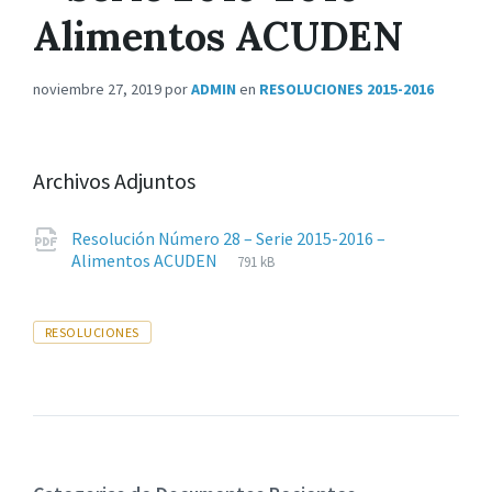
Alimentos ACUDEN
noviembre 27, 2019
por
ADMIN
en
RESOLUCIONES 2015-2016
Archivos Adjuntos
Resolución Número 28 – Serie 2015-2016 –
Extensiones
pdf
Tamaño
Alimentos ACUDEN
791 kB
de
del
archivos:
archive:
Tags
RESOLUCIONES