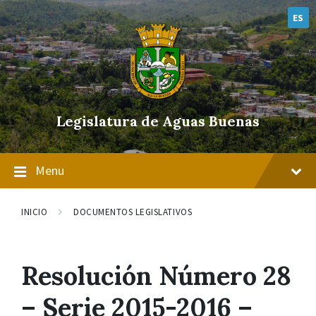
Skip
Skip
Skip
to
to
to
ES
content
main
footer
navigation
Legislatura de Aguas Buenas
Menu
INICIO
DOCUMENTOS LEGISLATIVOS
Resolución Número 28
– Serie 2015-2016 –