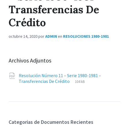
Transferencias De
Crédito
octubre 14, 2020
por
ADMIN
en
RESOLUCIONES 1980-1981
Archivos Adjuntos
Resolución Número 11 – Serie 1980-1981 –
Extensiones
pdf
Tamaño
Transferencias De Crédito
104 kB
de
del
archivos:
archive:
Categorias de Documentos Recientes