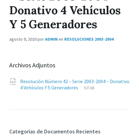
Donativo 4 Vehículos
Y 5 Generadores
agosto 9, 2020
por
ADMIN
en
RESOLUCIONES 2003-2004
Archivos Adjuntos
Resolución Número 42 – Serie 2003-2004 – Donativo
Extensiones
pdf
Tamaño
4 Vehículos Y 5 Generadores
537 kB
de
del
archivos:
archive:
Categorias de Documentos Recientes