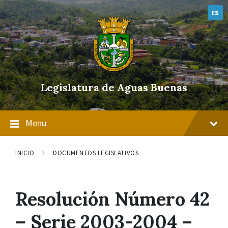
Skip
Skip
Skip
to
to
to
ES
content
main
footer
navigation
Legislatura de Aguas Buenas
Menu
INICIO
DOCUMENTOS LEGISLATIVOS
Resolución Número 42
– Serie 2003-2004 –