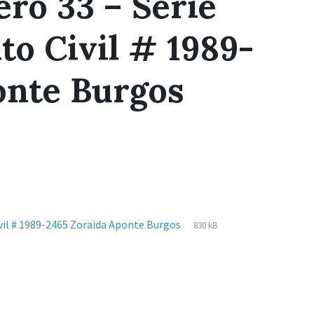
ro 33 – Serie
to Civil # 1989-
onte Burgos
Extensiones
pdf
Tamaño
ivil # 1989-2465 Zoraida Aponte Burgos
830 kB
de
del
archivos:
archive: