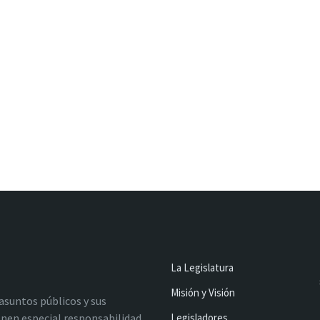
La Legislatura
Misión y Visión
 asuntos públicos y sus
nen especial responsabilidad
Legisladores