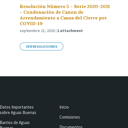
Resolución Número 5 – Serie 2020-2021
– Condonación de Canon de
Arrendamiento a Causa del Cierre por
COVID-19
septiembre 21, 2020
1 attachment
VER RESOLUCIONES
Datos Importantes
Inicio
sobre Aguas Buenas
Comisiones
Barrios de Aguas
Documentos
Buenas